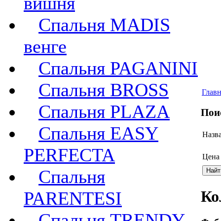
вишня
Спальня MADIS
венге
Спальня PAGANINI
Спальня BROSS
Главн
Спальня PLAZA
Пои
Спальня EASY
Назв
PERFECTA
Цена
Спальня
Ко
PARENTESI
Спальня TRENDY