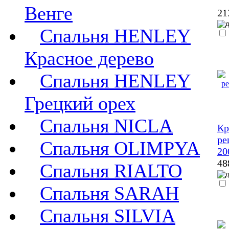
Венге
21
Спальня HENLEY
Красное дерево
Спальня HENLEY
Грецкий орех
Спальня NICLA
Кр
ре
Спальня OLIMPYA
20
48
Спальня RIALTO
Спальня SARAH
Спальня SILVIA