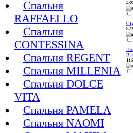
Спальня
439
RAFFAELLO
Сту
Спальня
823
CONTESSINA
Пол
Спальня REGENT
Bla
116
Спальня MILLENIA
Спальня DOLCE
VITA
Спальня PAMELA
Спальня NAOMI