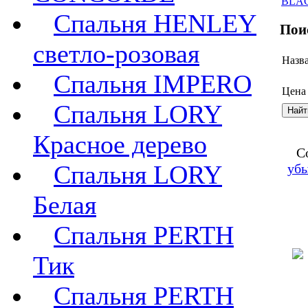
BLA
Спальня HENLEY
Пои
cветло-розовая
Назв
Спальня IMPERO
Цена
Спальня LORY
Красное дерево
С
Спальня LORY
уб
Белая
Спальня PERTH
Тик
Спальня PERTH