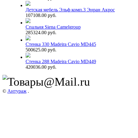
Детская мебель Эльф комп.3 Энран Акрос
107108.00 руб.
Спальня Siena Camelgroup
285324.00 руб.
Стенка 330 Madeira Cavio MD445
500625.00 руб.
Стенка 288 Madeira Cavio MD449
420036.00 руб.
©
Антураж
.