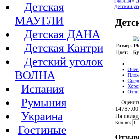
Главная
»
Д
Детская
Детский у
МАУГЛИ
Детс
Детская ДАНА
Детская Кантри
Размер:
19
Цвет:
Бу
Детский уголок
Очен
ВОЛНА
Плох
Сред
Испания
Хоро
Отли
Румыния
Оценит
14787.00
Украина
На склад
Кол-во:
Гостиные
Отзы