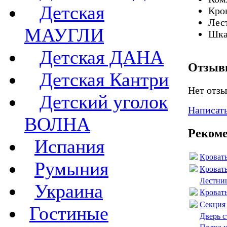
Детская
Кров
Лест
МАУГЛИ
Шка
Детская ДАНА
Отзы
Детская Кантри
Нет отзы
Детский уголок
Написать
ВОЛНА
Рекоме
Испания
Кровать
Румыния
Кровать
Лестни
Украина
Кроват
Секция
Гостиные
Дверь 