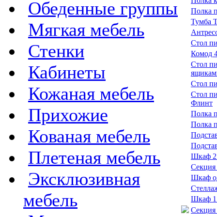
Полка 
Обеденные группы
Полка п
Тумба 
Мягкая мебель
Антрес
Стол п
Стенки
Комод 
Стол п
Кабинеты
ящикам
Стол п
Кожаная мебель
Стол п
Флинт
Прихожие
Полка п
Полка п
Кованая мебель
Подстав
Подста
Плетеная мебель
Шкаф 2
Секция
Эксклюзивная
Шкаф о
Стелла
мебель
Шкаф 1
Секция 