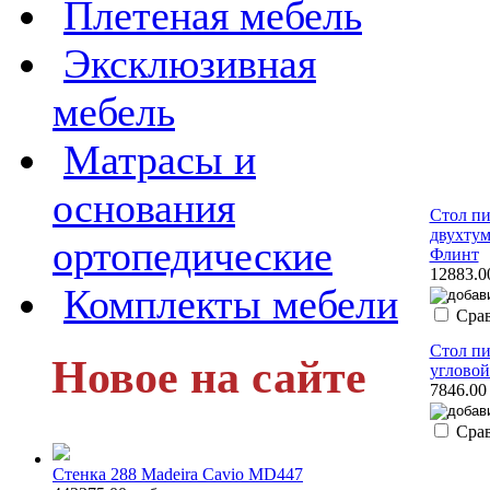
Плетеная мебель
Эксклюзивная
мебель
Матрасы и
основания
Стол п
двухту
ортопедические
Флинт
12883.0
Комплекты мебели
Сра
Стол п
Новое на сайте
угловой
7846.00
Сра
Стенка 288 Madeira Cavio MD447