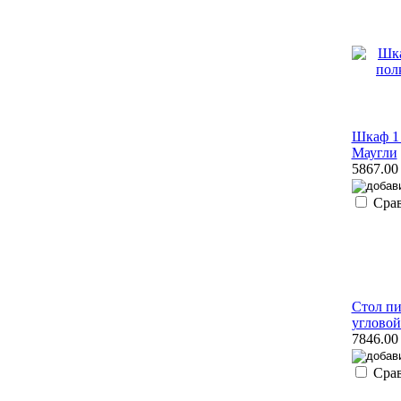
Шкаф 1 
Маугли
5867.00
Сра
Стол п
углово
7846.00
Сра