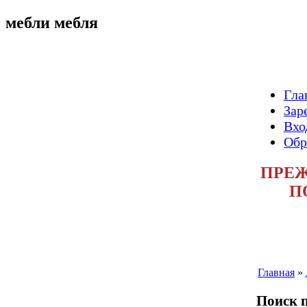
мебли мебля
Гла
Зар
Вхо
Обр
ПРЕЖ
П
Главная
»
Поиск п