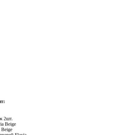
ит:
ж 2шт.
ia Beige
 Beige
дверей Flavia