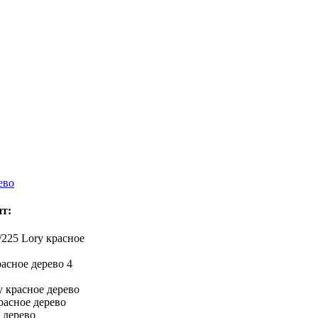
ево
ит:
/225 Lory красное
расное дерево 4
y красное дерево
расное дерево
 дерево