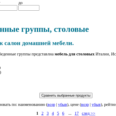
т
до
нные группы, столовые
ж салон домашней мебели.
беденные группы представлна
мебель для столовых
Италии, Ис
)
)
овать по: наименованию (
возр
|
убыв
), цене (
возр
|
убыв
), рейти
1
2
3
4
5
6
...
17
след >>