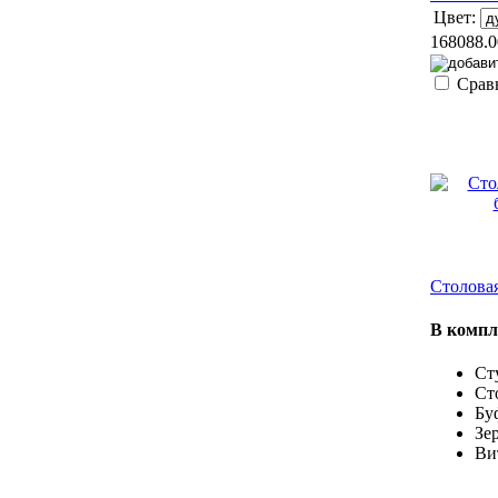
Цвет:
168088.0
Срав
Столовая
В компл
Сту
Ст
Бу
Зе
Ви