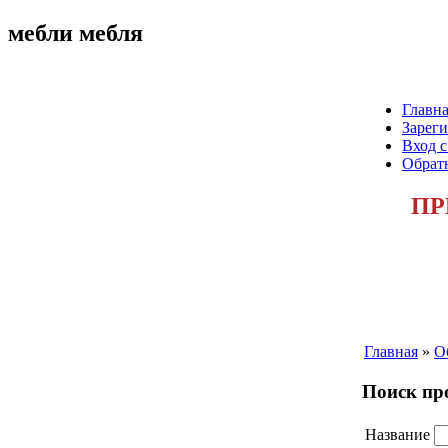
мебли мебля
Главна
Зареги
Вход с
Обратн
ПР
Главная
»
О
Поиск про
Название