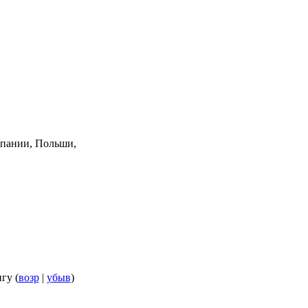
пании, Польши,
нгу (
возр
|
убыв
)