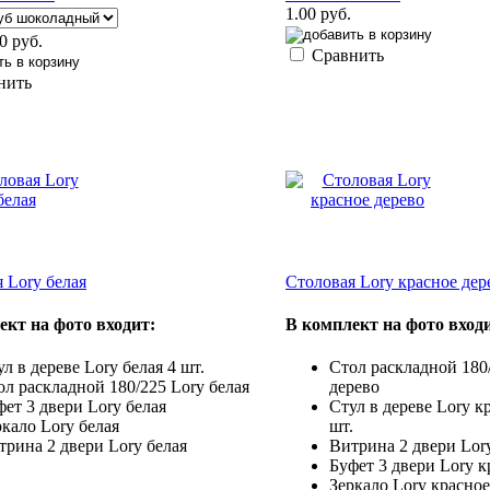
1.00 руб.
0 руб.
Сравнить
нить
 Lory белая
Столовая Lory красное дер
ект на фото входит:
В комплект на фото вход
л в дереве Lory белая 4 шт.
Стол раскладной 180
ол раскладной 180/225 Lory белая
дерево
фет 3 двери Lory белая
Стул в дереве Lory к
ркало Lory белая
шт.
трина 2 двери Lory белая
Витрина 2 двери Lor
Буфет 3 двери Lory к
Зеркало Lory красное