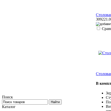
Столова
309221.0
Срав
Столовая
В компл
Зер
Поиск
Сту
По
Ви
Каталог
зе