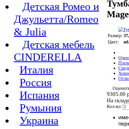
Тумб
Детская Ромео и
Mage
Джульетта/Romeo
& Julia
Размер:
37
Детская мебель
Цвет:
яб
CINDERELLA
Очен
Плох
Италия
Сред
Хоро
Отли
Россия
Оценит
Испания
9305.00 
На складе
Румыния
Кол-во:
име
Украина
пер