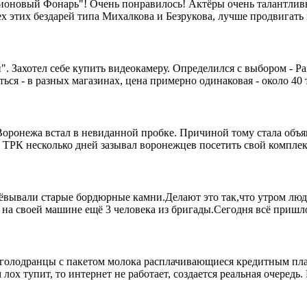
Пионовый Фонарь"! Очень понравилось! Актёры очень талантлив
ех этих бездарей типа Михалкова и Безрукова, лучше продвигат
". Захотел себе купить видеокамеру. Определился с выбором - P
ться - в разных магазинах, цена примерно одинаковая - около 40 
г Воронежа встал в невиданной пробке. Причиной тому стала объ
ТРК несколько дней зазывал воронежцев посетить свой комплек
ёвывали старые бордюрные камни.Делают это так,что утром люд
на своей машине ещё 3 человека из бригады.Сегодня всё пришлос
т голодранцы с пакетом молока расплачивающиеся кредитным пла
 лох тупит, то интернет не работает, создается реальная очередь