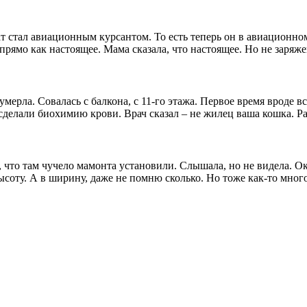
 стал авиационным курсантом. То есть теперь он в авиационном
прямо как настоящее. Мама сказала, что настоящее. Но не заряж
мерла. Совалась с балкона, с 11-го этажа. Первое время вроде в
, сделали биохимию крови. Врач сказал – не жилец ваша кошка. 
, что там чучело мамонта установили. Слышала, но не видела. О
ысоту. А в ширину, даже не помню сколько. Но тоже как-то много