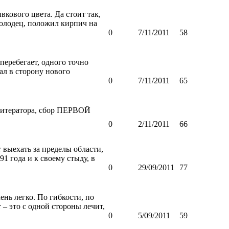
вкового цвета. Да стоит так,
 молодец, положил кирпич на
0
7/11/2011
58
перебегает, одного точно
жал в сторону нового
0
7/11/2011
65
Литератора, сбор ПЕРВОЙ
0
2/11/2011
66
 выехать за пределы области,
1 года и к своему стыду, в
0
29/09/2011
77
нь легко. По гибкости, по
– это с одной стороны лечит,
0
5/09/2011
59