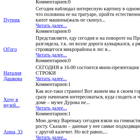
Комментариев:0
Сегодня наблюдал интересную картину в одном из
что половина ее на тратуаре, пройти естественн
Путник
капот машины(жаль не скинул...
Читать далее...
Комментариев:0
Представляете, еду сегодня и на повороте на Пр
разглядела, т.к. он возле дороги кувыркался, а
ОГого
строящегося микрорайона в лес в...
Читать далее...
Комментариев:0
СЕГОДНЯ в 16-00 состоится мини-презентация
Наталия
СТРОКИ
Дашкова
Читать далее...
Комментариев:1
Как все-таки странно! Вот живем мы в своем гор
сразу начинаем интересоваться, куда сходить и 
Хочу в
доме – музее Дурова не...
музей...
Читать далее...
Комментариев:1
Мою дочку Вареньку сегодня взяли на гимнаст
росту. Сказали – данные у нее самые подходящи
Анна, 33
с другой калечит. Но всё равно,...
Читать далее...