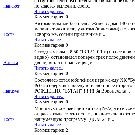
сразу трое телят. Все телята справные и без как
manager
не удастся вылечить свою...
Читать далее...
Комментариев:0
Автомобильный беспредел Живу в доме 130 по у
мелкие стычки между автомобилистами(кто кого 
Гость
Говорю же, соседи приличные и...
Читать далее...
Комментариев:0
Сегодня утром в 8.50 (13.12.2011 г.) на остан
видно), остановился поперек трех полос движе
Алекса
двери, встал в правый ряд и...
Читать далее...
Комментариев:0
Состоялась сотая юбилейная игра между ХК "Бу
Ребята одержали победу в первой игре второго 
marusya
РОЖДЕНИЯ "БУРАН"!!!!!!!! За Воронеж, за...
Читать далее...
Комментариев:0
Мой внук посещает детский сад №72, что в совет
он рассказывает, что после дневного сна их от
Гость
нашумевшую программу "ДОМ-2" и...
Читать далее...
Комментариев:2