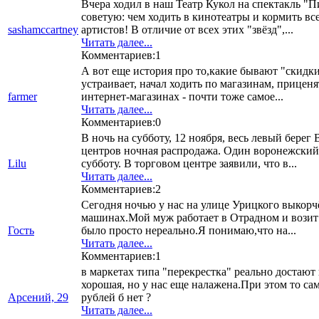
Вчера ходил в наш Театр Кукол на спектакль "
советую: чем ходить в кинотеатры и кормить вс
sashamccartney
артистов! В отличие от всех этих "звёзд",...
Читать далее...
Комментариев:1
А вот еще история про то,какие бывают "скидки
устраивает, начал ходить по магазинам, приценя
farmer
интернет-магазинах - почти тоже самое...
Читать далее...
Комментариев:0
В ночь на субботу, 12 ноября, весь левый бере
центров ночная распродажа. Один воронежский 
Lilu
субботу. В торговом центре заявили, что в...
Читать далее...
Комментариев:2
Сегодня ночью у нас на улице Урицкого выкорч
машинах.Мой муж работает в Отрадном и возит 
Гость
было просто нереально.Я понимаю,что на...
Читать далее...
Комментариев:1
в маркетах типа "перекрестка" реально достаю
хорошая, но у нас еще налажена.При этом то сам
Арсений, 29
рублей б нет ?
Читать далее...