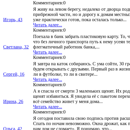
Комментариев:0
Я живу на левом берегу, недалеко от дворца по
прибрежной части, но и дорогу к домам местны
Игорь, 43
уже практически готов, пока осталась только...
Читать далее...
Комментариев:0
Поехала в банк забрать пластиковую карту. То, 
что без личного транспорта путь к нему усея
Светлана, 32
флегматичный работник банка,...
Читать далее...
Комментариев:0
Я завтра на каток собираюсь. С ума сойти, 30 г
будем открывать с друзьями. Первый раз в жизн
Сергей, 16
ли в футболке, то ли в свитере...
Читать далее...
Комментариев:0
А я спасла от смерти 3 маленьких щенят. Их род
щенят избавиться. Я увидела её с пакетом пере
Ирина, 26
всё семейство живет у меня дома...
Читать далее...
Комментариев:0
Я сегодня поставила свою подпись против расш
Спать по ночам невозможно. Окна дрожат, как 
Ольга, 42
нам дом не сломает». Я понимаю, что...