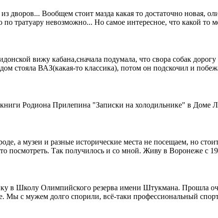
 дворов... Вообщем стоит мазда какая то достаточно новая, оли
о по тратуару невозможно... Но самое интересное, что какой то
идонской вижу кабана,сначала подумала, что свора собак дорогу 
 рядом стояла ВАЗ(какая-то классика), потом он подскочил и побе
 книги Родиона Прилепина "Записки на холодильнике" в Доме 
оде, а музеи и разные исторические места не посещаем, но стоит
что посмотреть. Так получилось и со мной. Живу в Воронеже с 199
ику в Школу Олимпийского резерва имени Штукмана. Прошла оче
е. Мы с мужем долго спорили, всё-таки профессиональный спорт 