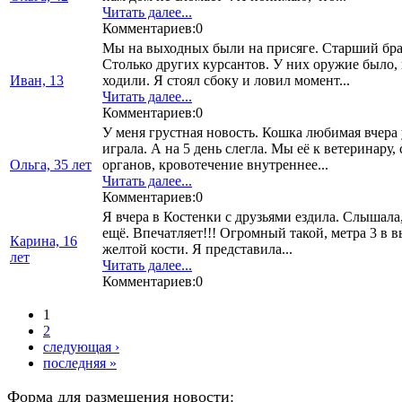
Читать далее...
Комментариев:0
Мы на выходных были на присяге. Старший брат
Столько других курсантов. У них оружие было, 
Иван, 13
ходили. Я стоял сбоку и ловил момент...
Читать далее...
Комментариев:0
У меня грустная новость. Кошка любимая вчера у
играла. А на 5 день слегла. Мы её к ветеринару
Ольга, 35 лет
органов, кровотечение внутреннее...
Читать далее...
Комментариев:0
Я вчера в Костенки с друзьями ездила. Слышала
ещё. Впечатляет!!! Огромный такой, метра 3 в в
Карина, 16
желтой кости. Я представила...
лет
Читать далее...
Комментариев:0
1
2
следующая ›
последняя »
Форма для размещения новости: