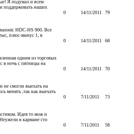
ые! Я подумал и всем
ь и поддерживать наших
0
14/11/2011
79
anasonic HDC-HS 900. Все
тыс, плюс-минус 1, в
0
14/11/2011
68
явленная одним из торговых
с в ночь с пятницы на
0
14/11/2011
70
и не смогли выехать на
ь менять ,так как выехать
0
7/11/2011
73
стиком. Идея то мож и
. Неужели в кармане сто
0
7/11/2011
58