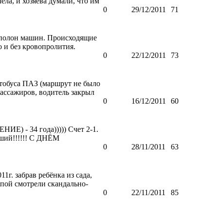
ела, и хозяева думали, что им
0
29/12/2011
71
е,полон машин. Происходящие
о и без кровопролития.
0
22/12/2011
73
автобуса ПАЗ (маршрут не было
пассажиров, водитель закрыл
0
16/12/2011
60
Е) - 34 года))))) Счет 2-1.
чший!!!!!! С ДНЁМ
0
28/11/2011
63
1г. забрав ребёнка из сада,
ппой смотрели скандально-
0
22/11/2011
85