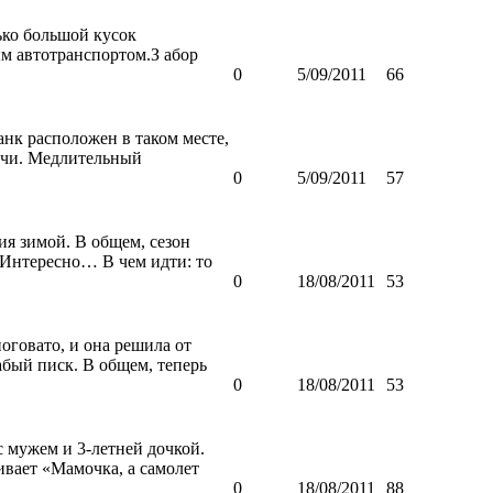
ько большой кусок
м автотранспортом.З абор
0
5/09/2011
66
банк расположен в таком месте,
очи. Медлительный
0
5/09/2011
57
ия зимой. В общем, сезон
. Интересно… В чем идти: то
0
18/08/2011
53
ноговато, и она решила от
абый писк. В общем, теперь
0
18/08/2011
53
 мужем и 3-летней дочкой.
вает «Мамочка, а самолет
0
18/08/2011
88