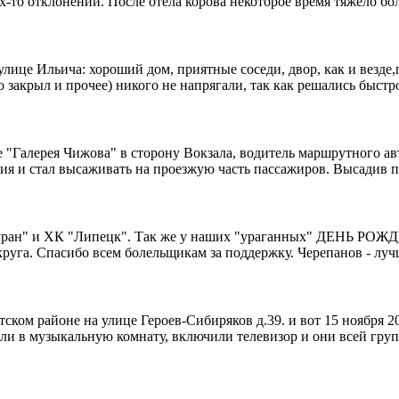
их-то отклонений. После отёла корова некоторое время тяжело бол
лице Ильича: хороший дом, приятные соседи, двор, как и везд
закрыл и прочее) никого не напрягали, так как решались быстр
овке "Галерея Чижова" в сторону Вокзала, водитель маршрутного 
ния и стал высаживать на проезжую часть пассажиров. Высадив 
ран" и ХК "Липецк". Так же у наших "ураганных" ДЕНЬ РОЖДЕНИ
круга. Спасибо всем болельщикам за поддержку. Черепанов - лу
ском районе на улице Героев-Сибиряков д.39. и вот 15 ноября 201
вели в музыкальную комнату, включили телевизор и они всей гру