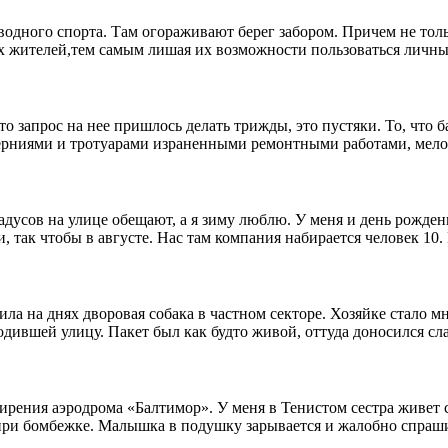
дводного спорта. Там огораживают берег забором. Причем не тол
х жителей,тем самым лишая их возможности пользоваться личны
что запрос на нее пришлось делать трижды, это пустяки. То, что 
н терниями и тротуарами израненными ремонтными работами, мел
радусов на улице обещают, а я зиму люблю. У меня и день рожден
и, так чтобы в августе. Нас там компания набирается человек 10
ила на днях дворовая собака в частном секторе. Хозяйке стало м
ходившей улицу. Пакет был как будто живой, оттуда доносился сл
ирения аэродрома «Балтимор». У меня в Тенистом сестра живет с
при бомбежке. Малышка в подушку зарывается и жалобно спраши