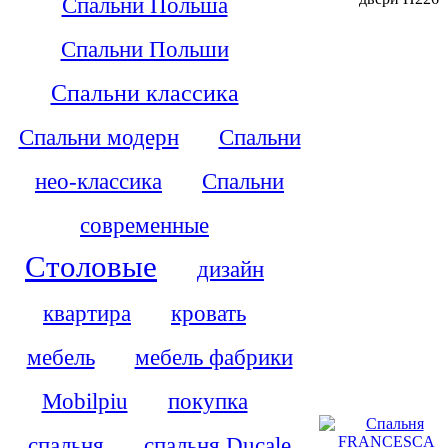
Спальни Польша
Спальни Польши
Спальни классика
Спальни модерн
Спальни
нео-классика
Спальни
современные
Столовые
дизайн
квартира
кровать
мебель
мебель фабрики
Mobilpiu
покупка
спальня
спальня Ducale