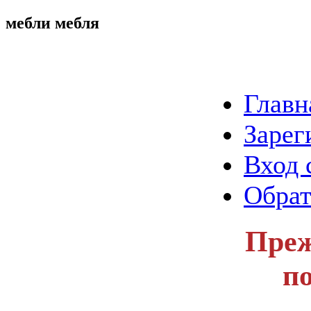
мебли мебля
Главн
Зарег
Вход 
Обрат
Преж
п