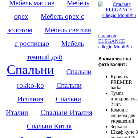
Мебель массив
Мебель
орех
Мебель орех с
золотом
Мебель светлая
Спальня
ELEGANCE
с росписью
Мебель
ciliegio MobilPiu
темный дуб
В комплект на
фото входит:
Спальни
Спальни
Кровать
PREMIER
rokko-ko
Спальни
barka
Тумба
Испания
Спальни
прикроватна
2 шт.
Комод с
Италии
Спальни Италия
ящиком для
украшений
Спальни Китая
Зеркало
Шкаф купе 3
двери H226