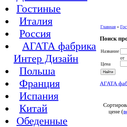
Гостиные
Италия
Главная
»
Го
Россия
Поиск про
АГАТА фабрика
Название
Интер Дизайн
от
Цена
Польша
Франция
АГАТА фаб
Испания
Сортиров
Китай
цене (
в
Обеденные