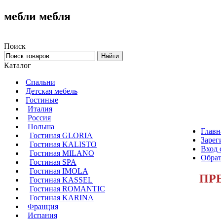
мебли мебля
Поиск
Каталог
Спальни
Детская мебель
Гостиные
Италия
Россия
Польша
Главн
Гостиная GLORIA
Зарег
Гостиная KALISTO
Вход 
Гостиная MILANO
Обрат
Гостиная SPA
Гостиная IMOLA
ПР
Гостиная KASSEL
Гостиная ROMANTIC
Гостиная KARINA
Франция
Испания