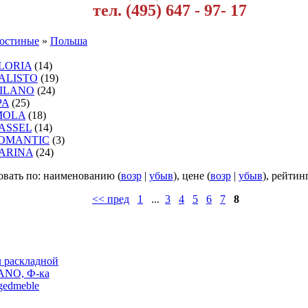
тел. (495) 647 - 97- 17
остиные
»
Польша
GLORIA
(14)
KALISTO
(19)
MILANO
(24)
PA
(25)
IMOLA
(18)
KASSEL
(14)
ROMANTIC
(3)
KARINA
(24)
вать по: наименованию (
возр
|
убыв
), цене (
возр
|
убыв
), рейтинг
<< пред
1
...
3
4
5
6
7
8